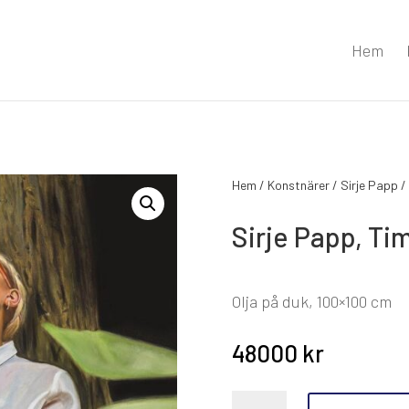
Hem
Hem
/
Konstnärer
/
Sirje Papp
/ 
Sirje Papp, Ti
Olja på duk, 100×100 cm
48000
kr
Sirje