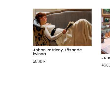
Johan Patricny, Läsande
kvinna
Joha
5500
kr
450