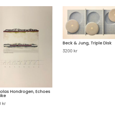
Beck & Jung, Triple Disk
3200
kr
holas Hondrogen, Echoes
like
0
kr