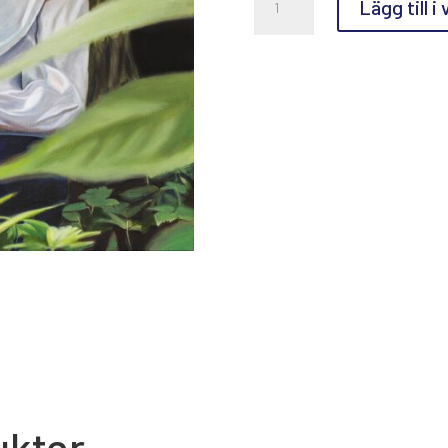
Lägg till i
Papp,
Time
out.
mängd
ukter