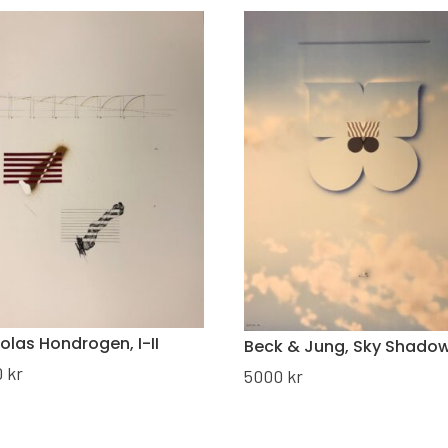
olas Hondrogen, I-II
Beck & Jung, Sky Shado
0
kr
5000
kr