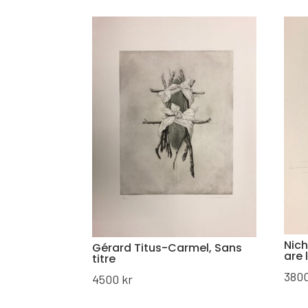
Nic
Gérard Titus-Carmel, Sans
are 
titre
380
4500
kr