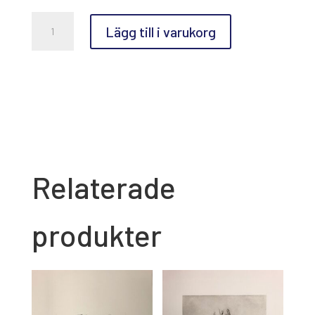
Gérard
Lägg till i varukorg
Titus-
Carmel,
Sans
titre
mängd
Relaterade
produkter