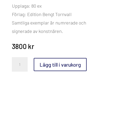
Upplaga: 80 ex
Förlag: Edition Bengt Tornvall
Samtliga exemplar är numrerade och
signerade av konstnären.
3800
kr
Nicholas
Lägg till i varukorg
Hondragen,
Louisiana
Dream
mängd