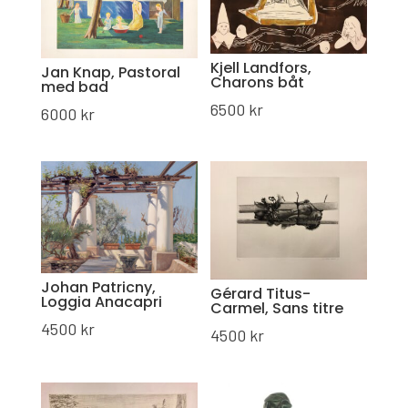
Kjell Landfors,
Jan Knap, Pastoral
Charons båt
med bad
6500
kr
6000
kr
Johan Patricny,
Gérard Titus-
Loggia Anacapri
Carmel, Sans titre
4500
kr
4500
kr