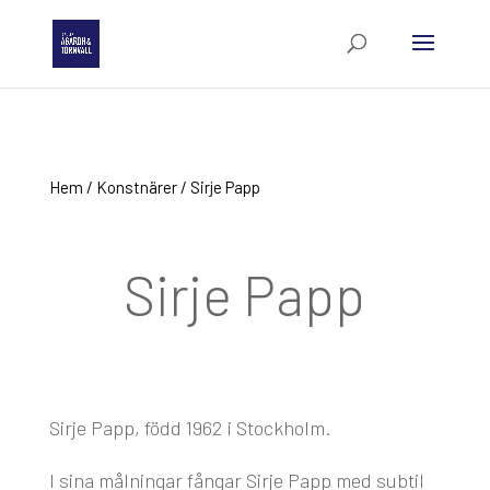
Hem
/
Konstnärer
/ Sirje Papp
Sirje Papp
Sirje Papp, född 1962 i Stockholm.
​I sina målningar fångar Sirje Papp med subtil