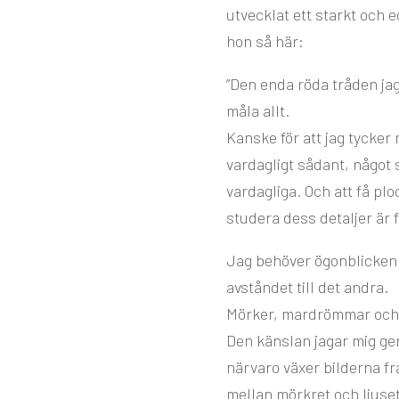
utvecklat ett starkt och 
hon så här:
”Den enda röda tråden jag s
måla allt.
Kanske för att jag tycker m
vardagligt sådant, något 
vardagliga. Och att få plo
studera dess detaljer är f
Jag behöver ögonblicken a
avståndet till det andra.
Mörker, mardrömmar och 
Den känslan jagar mig ge
närvaro växer bilderna f
mellan mörkret och ljuset