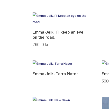
Emma Jelk, I´ll keep an eye
on the road.
26000
kr
Emma Jelk, Terra Mater
Emm
360