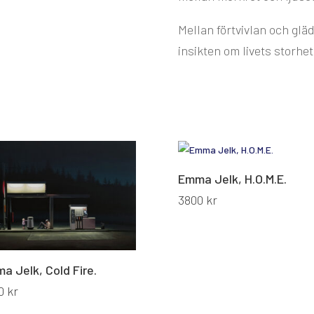
Mellan förtvivlan och gl
insikten om livets storhet
Emma Jelk, H.O.M.E.
3800
kr
a Jelk, Cold Fire.
0
kr