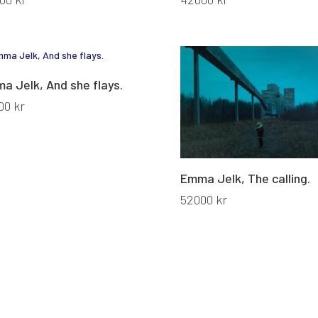
a Jelk, And she flays.
00
kr
Emma Jelk, The calling.
52000
kr