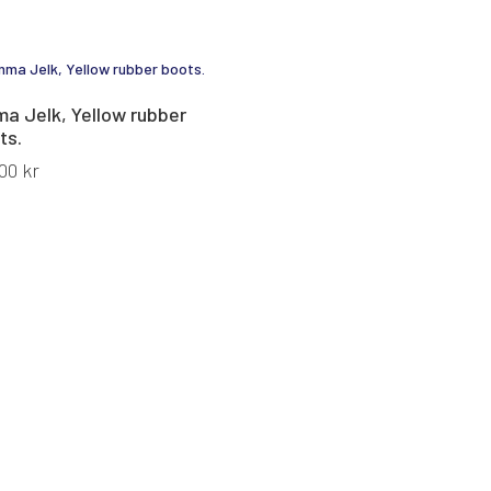
a Jelk, Yellow rubber
ts.
00
kr