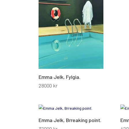
Emma Jelk, Fylgia.
28000
kr
Emma Jelk, Brreaking point.
Emm
32000
kr
42