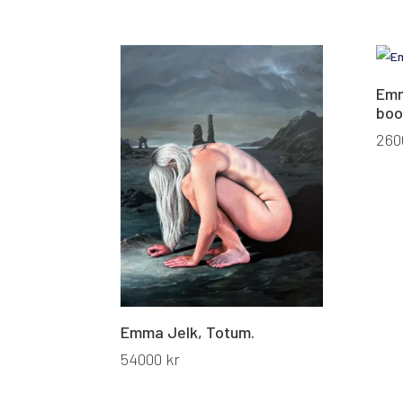
Emm
boo
260
Emma Jelk, Totum.
54000
kr