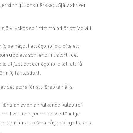
egensinnigt konstnärskap. Själv skriver
jälv lyckas se i mitt måleri är att jag vill
ig se något i ett ögonblick, ofta ett
som upplevs som enormt stort i det
cka ut just det där ögonblicket, att få
ör mig fantastiskt.
v det stora för att försöka hålla
känslan av en annalkande katastrof.
nom livet, och genom dess ständiga
ram som för att skapa någon slags balans
.