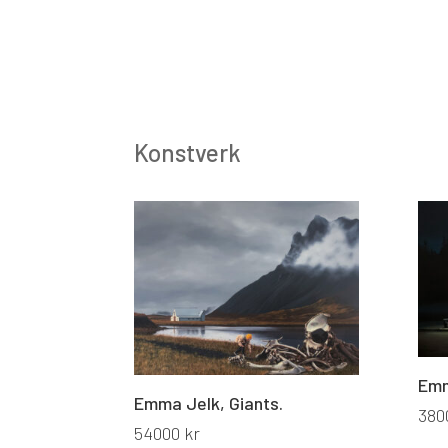
Konstverk
Emm
Emma Jelk, Giants.
380
54000
kr