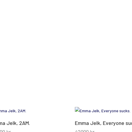
a Jelk, 2AM.
Emma Jelk, Everyone su
000
kr
42000
kr