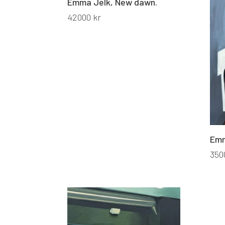
Emma Jelk, New dawn.
42000
kr
Emm
350