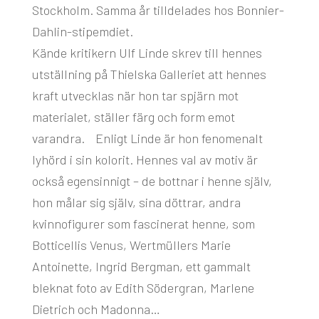
Stockholm. Samma år tilldelades hos Bonnier-
Dahlin-stipemdiet.
Kände kritikern Ulf Linde skrev till hennes
utställning på Thielska Galleriet att hennes
kraft utvecklas när hon tar spjärn mot
materialet, ställer färg och form emot
varandra. Enligt Linde är hon fenomenalt
lyhörd i sin kolorit. Hennes val av motiv är
också egensinnigt – de bottnar i henne själv,
hon målar sig själv, sina döttrar, andra
kvinnofigurer som fascinerat henne, som
Botticellis Venus, Wertmüllers Marie
Antoinette, Ingrid Bergman, ett gammalt
bleknat foto av Edith Södergran, Marlene
Dietrich och Madonna…