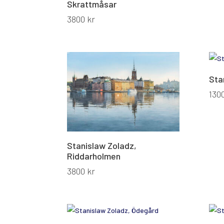
Skrattmåsar
3800
kr
Sta
130
Stanislaw Zoladz,
Riddarholmen
3800
kr