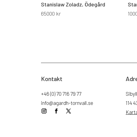
Stanislaw Zoladz, Ödegård
Sta
65000
kr
100
Kontakt
Adr
+46 (0) 70 716 79 77
Sibyl
info@agardh-tornvall.se
114 
Kart