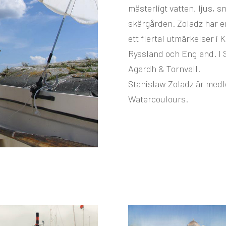
mästerligt vatten, ljus, s
skärgården. Zoladz har en
ett flertal utmärkelser i K
Ryssland och England. I S
Agardh & Tornvall.
Stanislaw Zoladz är medle
Watercoulours.