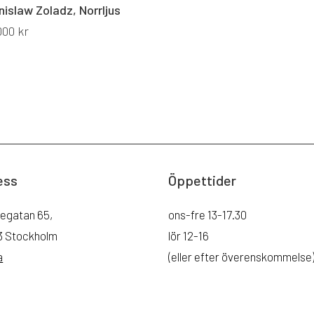
nislaw Zoladz, Norrljus
000
kr
ess
Öppettider
legatan 65,
ons-fre 13-17.30
43 Stockholm
lör 12-16
a
(eller efter överenskommelse