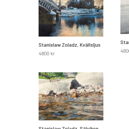
Sta
Stanislaw Zoladz, Kvällsljus
48
4800
kr
Stanislaw Zoladz, Sälviken