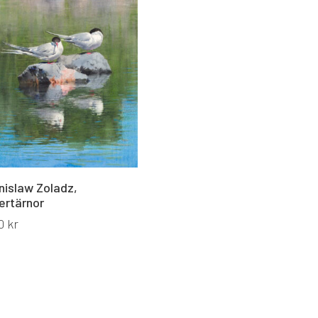
nislaw Zoladz,
vertärnor
0
kr