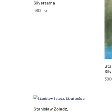
Silvertärna
3800
kr
Sta
Sil
380
Stanislaw Zoladz,