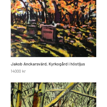
Jakob Anckarsvärd, Kyrkogård i höstljus
14000
kr