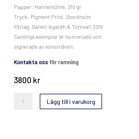
Papper: Hahnemühle, 310 gr
Tryck: Pigment Print, Stockholm
Förlag: Galleri Agardh & Tornvall 2019
Samtliga exemplar är numrerade och
signerade av konstnären.
Kontakta oss
för ramning
3800
kr
Anette
Lägg till i varukorg
Björk
Swensson,
Väntan
mängd