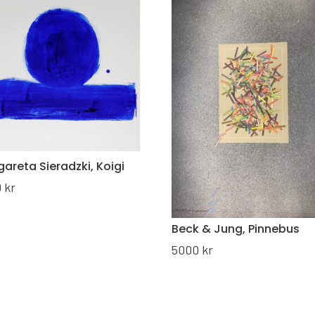
areta Sieradzki, Koigi
0
kr
Beck & Jung, Pinnebus
5000
kr