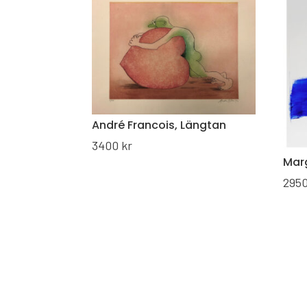
André Francois, Längtan
3400
kr
Marg
295