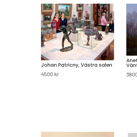
Anet
Johan Patricny, Västra salen
Vän
4500
kr
380