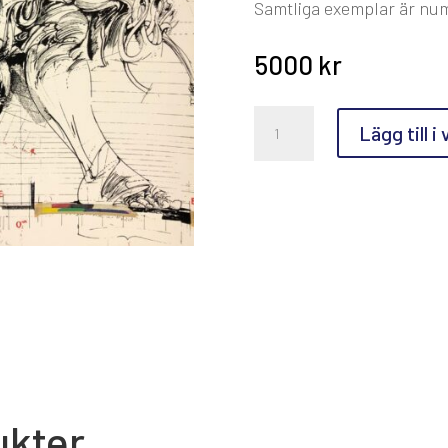
Samtliga exemplar är nu
5000
kr
Vladimir
Lägg till i
Velcikovic,
Homme
qui
marche
mängd
ukter