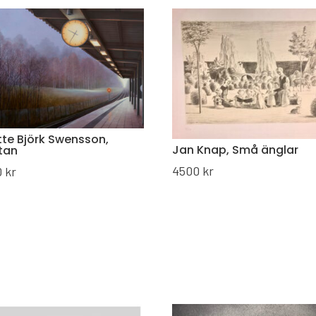
te Björk Swensson,
Jan Knap, Små änglar
tan
4500
kr
0
kr