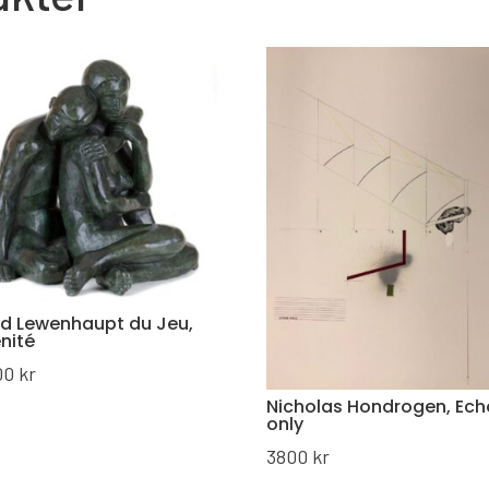
d Lewenhaupt du Jeu,
nité
00
kr
Nicholas Hondrogen, Ec
only
3800
kr