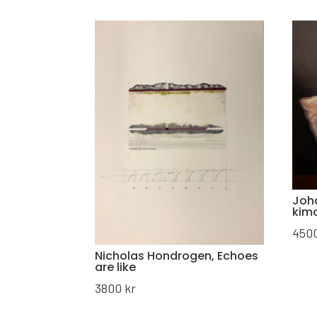
Joha
kim
450
Nicholas Hondrogen, Echoes
are like
3800
kr