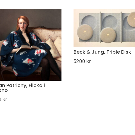
Beck & Jung, Triple Disk
3200
kr
n Patricny, Flicka i
ono
0
kr