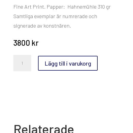
Fine Art Print. Papper: Hahnemühle 310 gr
Samtliga exemplar är numrerade och
signerade av konstnären.
3800
kr
Stanislaw
Lägg till i varukorg
Zoladz,
Silvertärnor
mängd
Relaterade