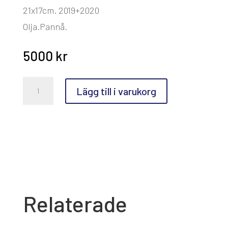
21x17cm. 2019+2020
Olja.Pannå.
5000
kr
Staffan
Lägg till i varukorg
Sandler,
Fetknopparna
på
Vindelskär
mängd
Relaterade