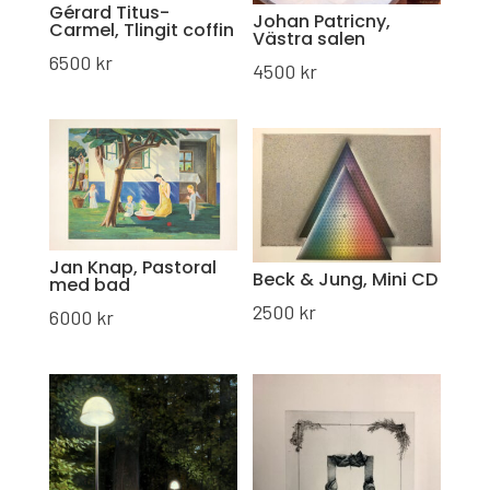
Gérard Titus-
Johan Patricny,
Carmel, Tlingit coffin
Västra salen
6500
kr
4500
kr
Jan Knap, Pastoral
Beck & Jung, Mini CD
med bad
2500
kr
6000
kr