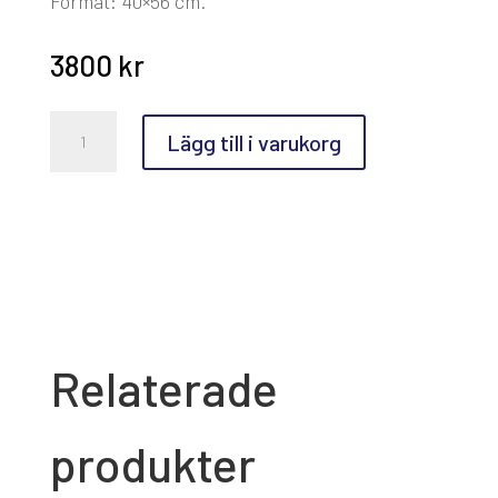
Format: 40×56 cm.
3800
kr
Sirje
Lägg till i varukorg
Papp,
Bubbles
mängd
Relaterade
produkter