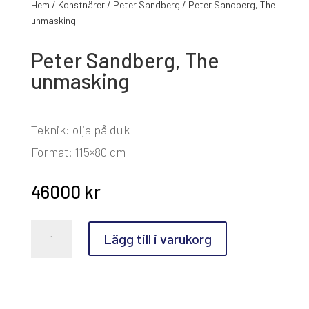
Hem
/
Konstnärer
/
Peter Sandberg
/ Peter Sandberg, The
unmasking
Peter Sandberg, The
unmasking
Teknik: olja på duk
Format: 115×80 cm
46000
kr
Peter
Lägg till i varukorg
Sandberg,
The
unmasking
mängd