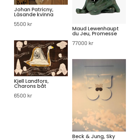
Johan Patricny,
Läsande kvinna
5500
kr
Maud Lewenhaupt
du Jeu, Promesse
77000
kr
Kjell Landfors,
Charons båt
6500
kr
Beck & Jung, Sky