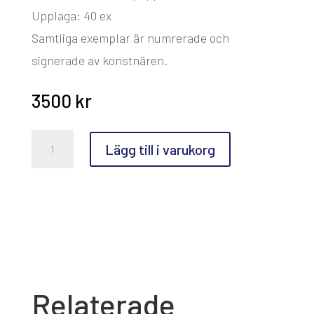
Upplaga: 40 ex
Samtliga exemplar är numrerade och
signerade av konstnären.
3500
kr
Mikael
Lägg till i varukorg
Wahrby,
Det
runda
bordet
mängd
Relaterade