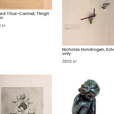
rd Titus-Carmel, Tlingit
in
0
kr
Nicholas Hondrogen, Ec
only
3800
kr