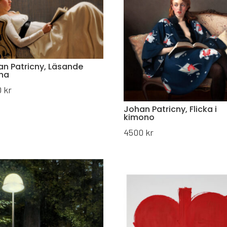
n Patricny, Läsande
nna
0
kr
Johan Patricny, Flicka i
kimono
4500
kr