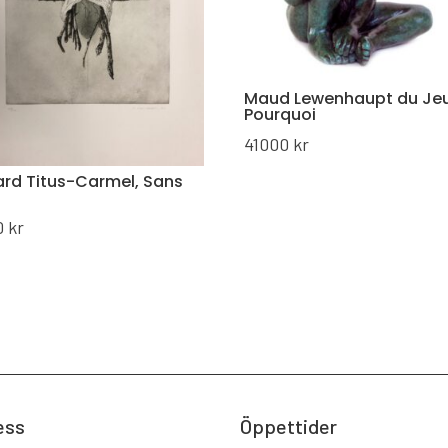
Maud Lewenhaupt du Jeu
Pourquoi
41000
kr
ard Titus-Carmel, Sans
0
kr
ess
Öppettider