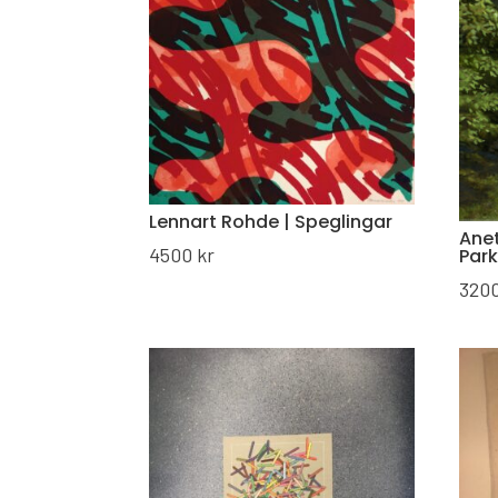
Lennart Rohde | Speglingar
Anet
4500
kr
Par
320