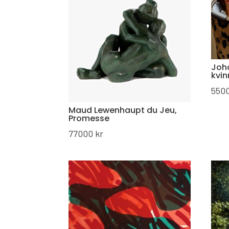
Joha
kvi
550
Maud Lewenhaupt du Jeu,
Promesse
77000
kr