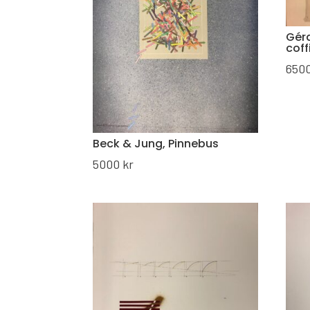
Géra
coff
650
Beck & Jung, Pinnebus
5000
kr