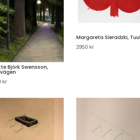
Margareta Sieradzki, Tuu
2950
kr
te Björk Swensson,
kvägen
0
kr