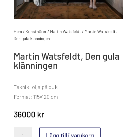
Hem
/
Konstnärer
/
Martin Watsfeldt
/ Martin Watsfeldt,
Den gula klänningen
Martin Watsfeldt, Den gula
klänningen
Teknik: olja på duk
Format: 115×120 cm
36000
kr
Martin
Lägg till i varukorg
Watsfeldt,