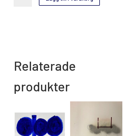
Den
gula
klänningen
mängd
Relaterade
produkter