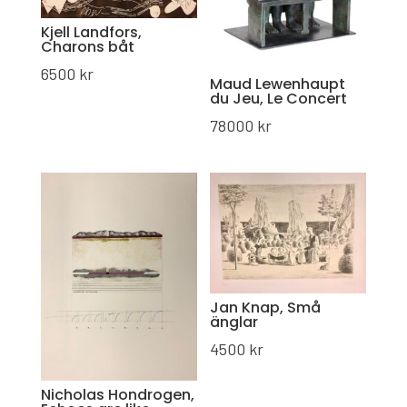
Kjell Landfors,
Charons båt
6500
kr
Maud Lewenhaupt
du Jeu, Le Concert
78000
kr
Jan Knap, Små
änglar
4500
kr
Nicholas Hondrogen,