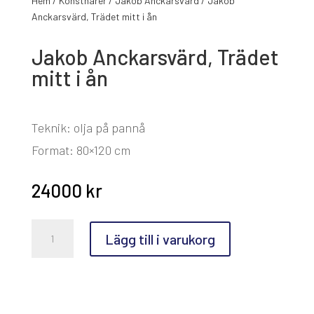
Hem
/
Konstnärer
/
Jakob Anckarsvärd
/ Jakob
Anckarsvärd, Trädet mitt i ån
Jakob Anckarsvärd, Trädet
mitt i ån
Teknik: olja på pannå
Format: 80×120 cm
24000
kr
Jakob
Lägg till i varukorg
Anckarsvärd,
Trädet
mitt
i
ån