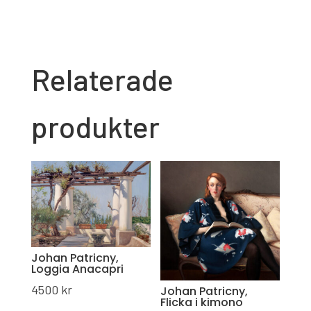
mängd
Relaterade
produkter
Johan Patricny,
Loggia Anacapri
4500
kr
Johan Patricny,
Flicka i kimono