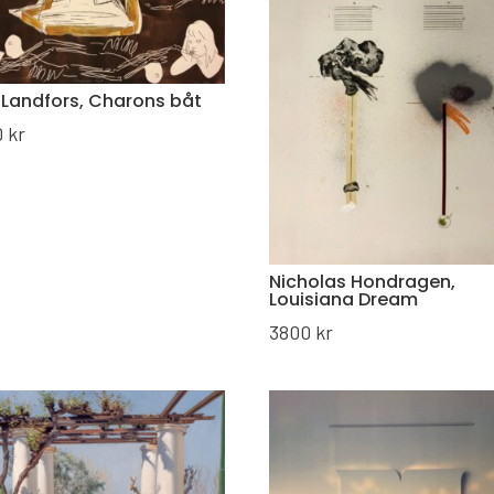
l Landfors, Charons båt
0
kr
Nicholas Hondragen,
Louisiana Dream
3800
kr