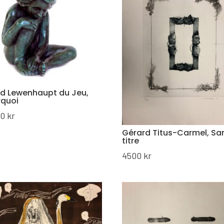
d Lewenhaupt du Jeu,
rquoi
00
kr
Gérard Titus-Carmel, Sa
titre
4500
kr