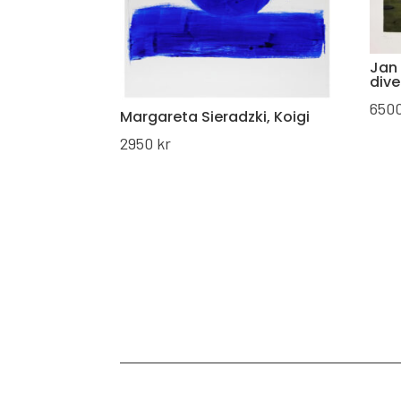
Jan
div
650
Margareta Sieradzki, Koigi
2950
kr