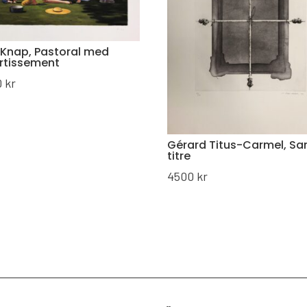
 Knap, Pastoral med
ertissement
0
kr
Gérard Titus-Carmel, Sa
titre
4500
kr