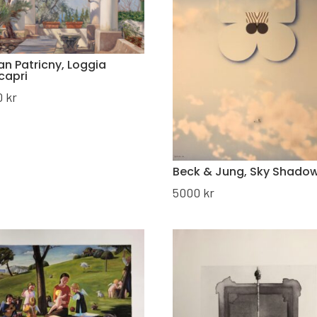
n Patricny, Loggia
capri
0
kr
Beck & Jung, Sky Shado
5000
kr