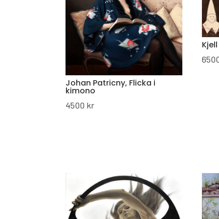
Kjel
650
Johan Patricny, Flicka i
kimono
4500
kr