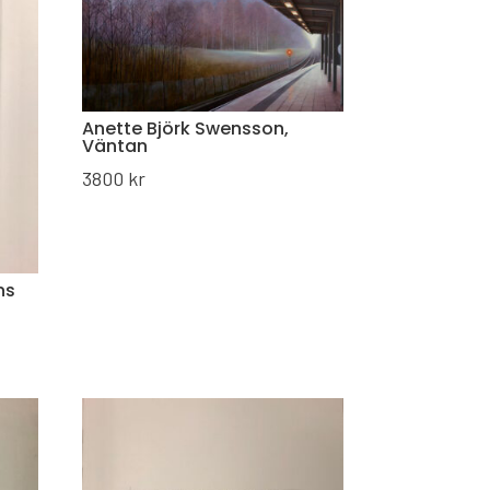
Anette Björk Swensson,
Väntan
3800
kr
ns