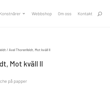
Konstnärer
Webbshop
Om oss
Kontakt
eldt
/ Axel Thorenfeldt, Mot kväll II
, Mot kväll II
ache på papper