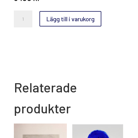
Jakob
Lägg till i varukorg
Anckarsvärd,
Den
Gamla
Bron
mängd
Relaterade
produkter