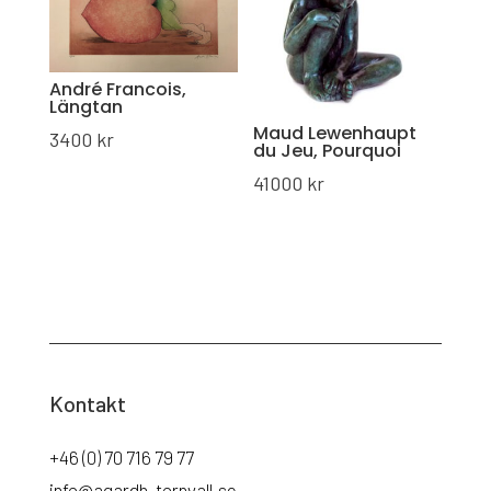
André Francois,
Längtan
Maud Lewenhaupt
3400
kr
du Jeu, Pourquoi
41000
kr
Kontakt
+46 (0) 70 716 79 77
info@agardh-tornvall.se