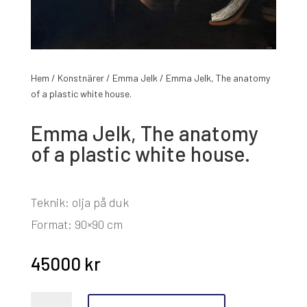
Hem
/
Konstnärer
/
Emma Jelk
/ Emma Jelk, The anatomy
of a plastic white house.
Emma Jelk, The anatomy
of a plastic white house.
Teknik: olja på duk
Format: 90×90 cm
45000
kr
Emma