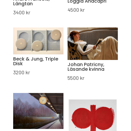
Loggia Anacapri
Längtan
4500
kr
3400
kr
Beck & Jung, Triple
Disk
Johan Patricny,
Läsande kvinna
3200
kr
5500
kr