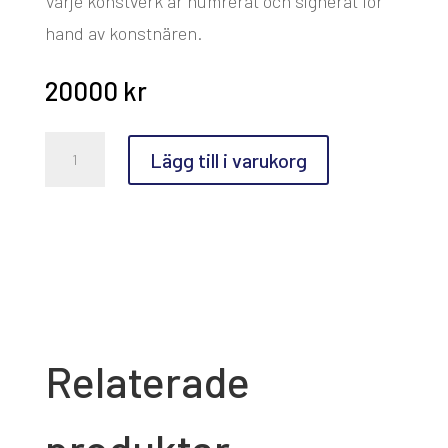
Varje konstverk är numrerat och signerat för
hand av konstnären.
20000
kr
Odd
Lägg till i varukorg
Nerdrum,
Turid
mängd
Relaterade