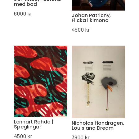
med bad
6000
kr
Johan Patricny,
Flicka i kimono
4500
kr
Lennart Rohde |
Nicholas Hondragen,
Speglingar
Louisiana Dream
4500
kr
3800
kr