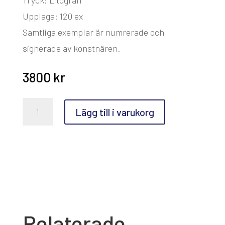
Tryck: Litografi
Upplaga: 120 ex
Samtliga exemplar är numrerade och
signerade av konstnären.
3800
kr
NEW
Lägg till i varukorg
LITO,
Makode
Linde,
Puppy
mängd
Relaterade