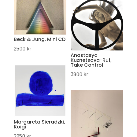
Beck & Jung, Mini CD
2500
kr
Anastasya
Kuznetsova-Ruf,
Take Control
3800
kr
Margareta Sieradzki,
Koigi
2950
kr