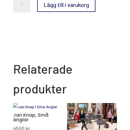
Lägg till i varukorg
Åkerman,
Låt
oss
begrunda
dessa
scener
mängd
Relaterade
produkter
Jan Knap, Små
änglar
4500
kr