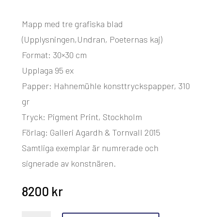
Mapp med tre grafiska blad
(Upplysningen,Undran, Poeternas kaj)
Format: 30×30 cm
Upplaga 95 ex
Papper: Hahnemühle konsttryckspapper, 310
gr
Tryck: Pigment Print, Stockholm
Förlag: Galleri Agardh & Tornvall 2015
Samtliga exemplar är numrerade och
signerade av konstnären.
8200
kr
Mats