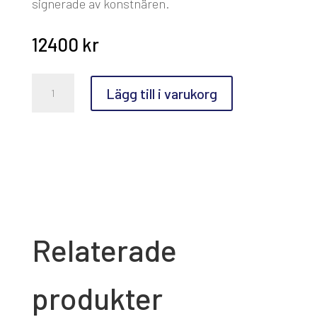
signerade av konstnären.
12400
kr
Makode
Lägg till i varukorg
Linde,
Svit
med
4
litografier
mängd
Relaterade
produkter