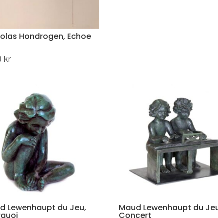
holas Hondrogen, Echoe
0
kr
d Lewenhaupt du Jeu,
Maud Lewenhaupt du Jeu
rquoi
Concert