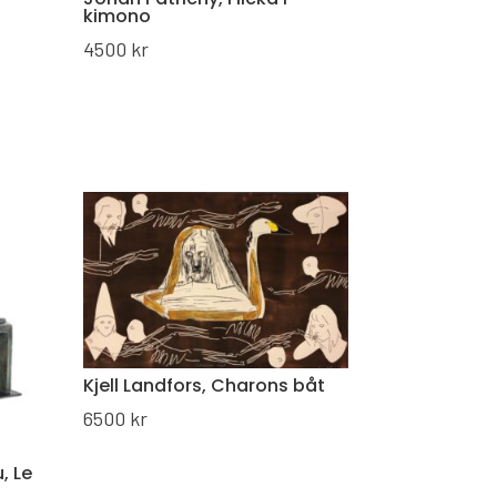
kimono
4500
kr
Kjell Landfors, Charons båt
6500
kr
, Le