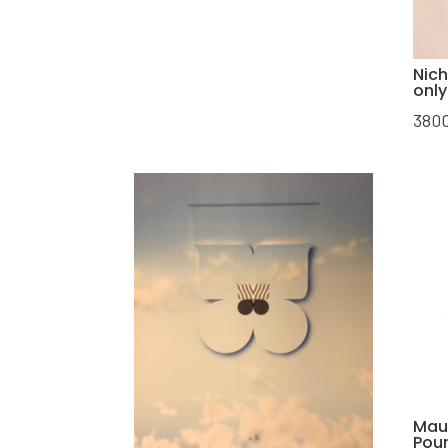
Nic
only
380
Mau
Pou