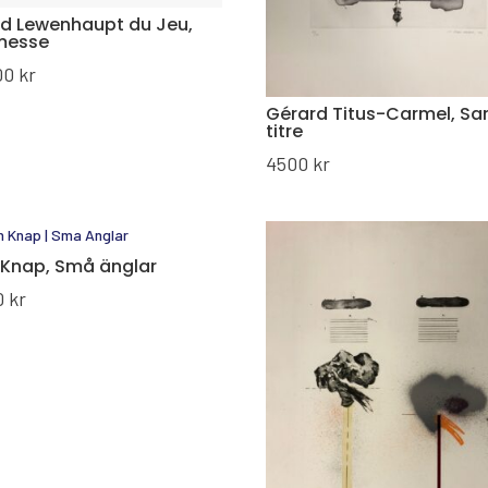
d Lewenhaupt du Jeu,
messe
00
kr
Gérard Titus-Carmel, Sa
titre
4500
kr
 Knap, Små änglar
0
kr