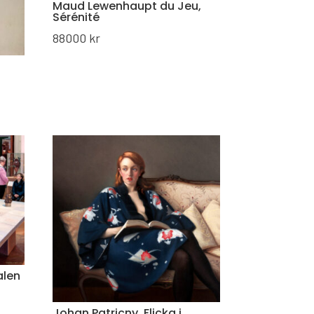
Maud Lewenhaupt du Jeu,
Sérénité
88000
kr
alen
Johan Patricny, Flicka i