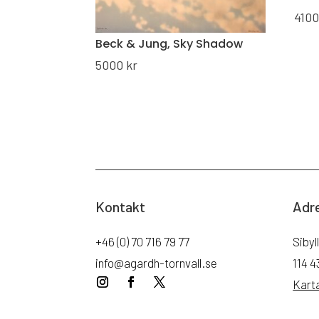
410
Beck & Jung, Sky Shadow
5000
kr
Kontakt
Adr
+46 (0) 70 716 79 77
Sibyl
info@agardh-tornvall.se
114 
Kart