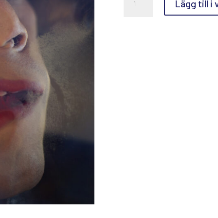
Lägg till i
Linde,
Martin
mängd