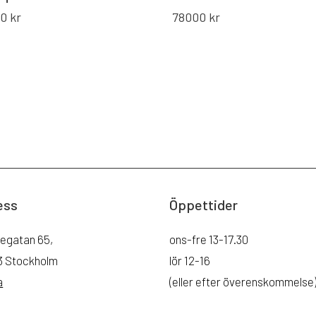
00
kr
78000
kr
ess
Öppettider
legatan 65,
ons-fre 13-17.30
43 Stockholm
lör 12-16
a
(eller efter överenskommelse