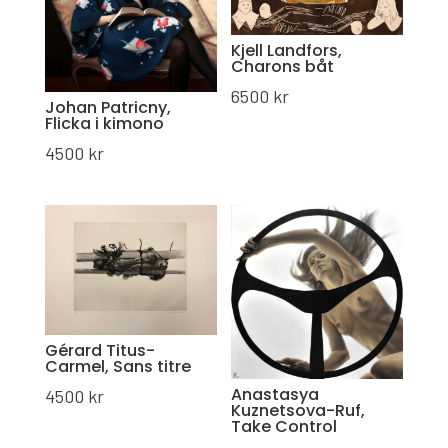
Kjell Landfors,
Charons båt
6500
kr
Johan Patricny,
Flicka i kimono
4500
kr
Gérard Titus-
Carmel, Sans titre
Anastasya
4500
kr
Kuznetsova-Ruf,
Take Control