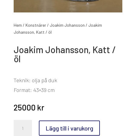
Hem
/
Konstnärer
/
Joakim Johansson
/ Joakim
Johansson, Katt / öl
Joakim Johansson, Katt /
öl
Teknik: olja på duk
Format: 43×39 cm
25000
kr
Joakim
Lägg till i varukorg
Johansson,