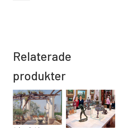
Katt
/
öl
mängd
Relaterade
produkter