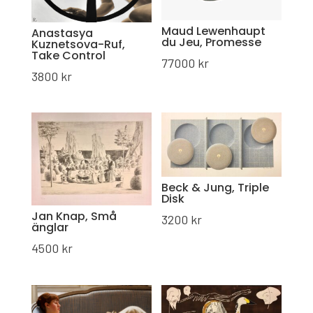
Maud Lewenhaupt
Anastasya
du Jeu, Promesse
Kuznetsova-Ruf,
Take Control
77000
kr
3800
kr
Beck & Jung, Triple
Disk
Jan Knap, Små
3200
kr
änglar
4500
kr