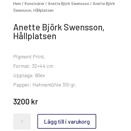
Hem
/
Konstnärer
/
Anette Björk Swensson
/ Anette Björk
Swensson, Hållplatsen
Anette Björk Swensson,
Hållplatsen
Pigment Print.
Format: 32×44 cm
Upplaga: 90ex
Papper: Hahnemühle 310 gr.
3200
kr
Anette
Lägg till i varukorg
Björk
Swensson,