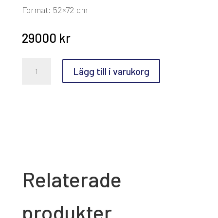
Format: 52×72 cm
29000
kr
Anette
Lägg till i varukorg
Björk
Swensson,
Snart
är
det
jul
mängd
Relaterade
produkter