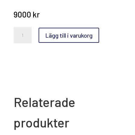
9000
kr
Anette
Lägg till i varukorg
Björk
Swensson,
Carporten
på
landet
mängd
Relaterade
produkter