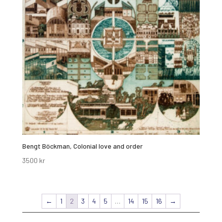
Bengt Böckman, Colonial love and order
3500
kr
←
1
2
3
4
5
…
14
15
16
→