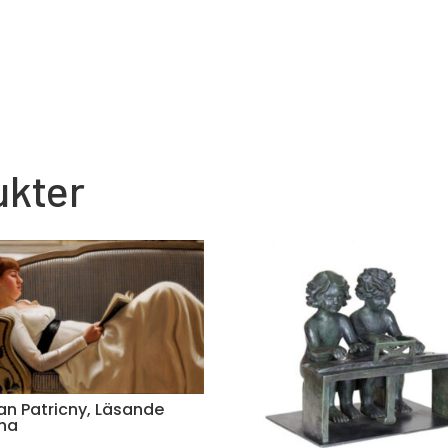
ukter
n Patricny, Läsande
nna