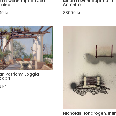
d Lewenhaupt du Jeu,
Maud Lewenhaupt du Jeu
taine
Sérénité
00
kr
88000
kr
n Patricny, Loggia
capri
0
kr
Nicholas Hondrogen, Infin