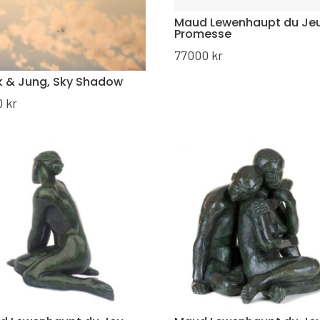
Maud Lewenhaupt du Jeu
Promesse
77000
kr
k & Jung, Sky Shadow
0
kr