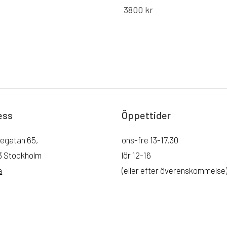
3800
kr
ess
Öppettider
legatan 65,
ons-fre 13-17.30
43 Stockholm
lör 12-16
a
(eller efter överenskommelse