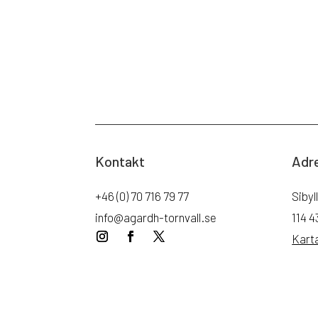
Kontakt
Adr
+46 (0) 70 716 79 77
Sibyl
info@agardh-tornvall.se
114 
Kart