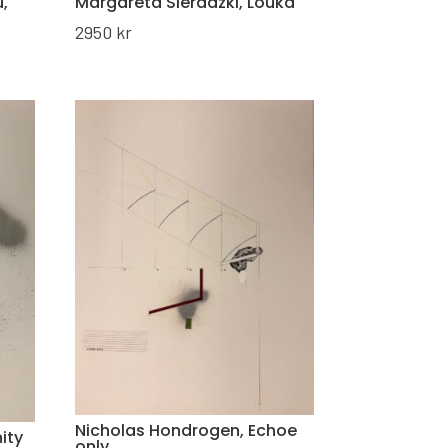
,
Margareta Sieradzki, Louka
2950
kr
Nicholas Hondrogen, Echoe
ity
only