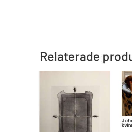
Relaterade prod
Joha
kvi