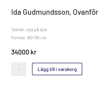
Ida Gudmundsson, Ovanför
Teknik: olja på duk
Format: 80×135 cm
34000
kr
Ida
Lägg till i varukorg
Gudmundsson,
Ovanför
mängd