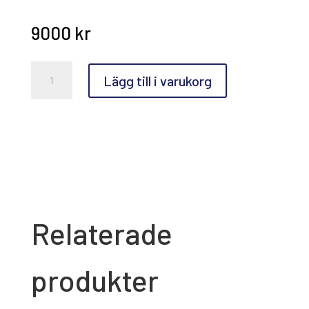
9000
kr
Anette
Lägg till i varukorg
Björk
Swensson,
42:an
mängd
Relaterade
produkter