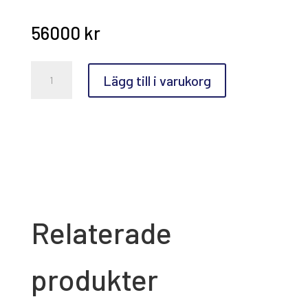
56000
kr
Anders
Lägg till i varukorg
Moseholm,
Study
for
a
Background
mängd
Relaterade
produkter