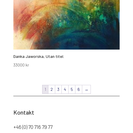
Danka Jaworska, Utan titel.
33000
kr
1
2
3
4
5
6
→
Kontakt
+46 (0) 70 716 79 77